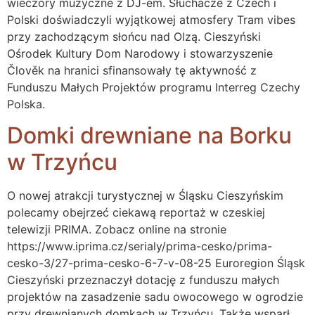
wieczory muzyczne z DJ-em. Słuchacze z Czech i
Polski doświadczyli wyjątkowej atmosfery Tram vibes
przy zachodzącym słońcu nad Olzą. Cieszyński
Ośrodek Kultury Dom Narodowy i stowarzyszenie
Člověk na hranici sfinansowały tę aktywność z
Funduszu Małych Projektów programu Interreg Czechy
Polska.
Domki drewniane na Borku
w Trzyńcu
O nowej atrakcji turystycznej w Śląsku Cieszyńskim
polecamy obejrzeć ciekawą reportaż w czeskiej
telewizji PRIMA. Zobacz online na stronie
https://www.iprima.cz/serialy/prima-cesko/prima-
cesko-3/27-prima-cesko-6-7-v-08-25 Euroregion Śląsk
Cieszyński przeznaczył dotację z funduszu małych
projektów na zasadzenie sadu owocowego w ogrodzie
przy drewnianych domkach w Trzyńcu. Także wsparł