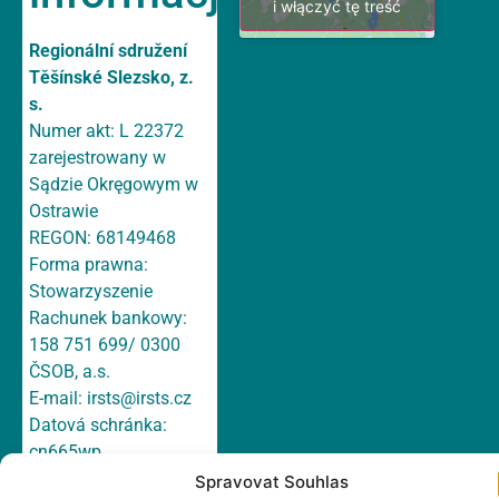
i włączyć tę treść
Regionální sdružení
Těšínské Slezsko, z.
s.
Numer akt: L 22372
zarejestrowany w
Sądzie Okręgowym w
Ostrawie
REGON: 68149468
Forma prawna:
Stowarzyszenie
Rachunek bankowy:
158 751 699/ 0300
ČSOB, a.s.
E-mail:
irsts@irsts.cz
Datová schránka:
cn665wp
Adres: Hlavní 147/1a,
Spravovat Souhlas