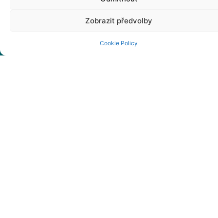
Zobrazit předvolby
Cookie Policy
Kliknij, żeby
Ważne
zaakceptować
marketing pliki cookies
informacje
i włączyć tę treść
Regionální
sdružení Těšínské
Slezsko, z. s.
Numer akt: L
22372
zarejestrowany w
Sądzie
Okręgowym w
Ostrawie