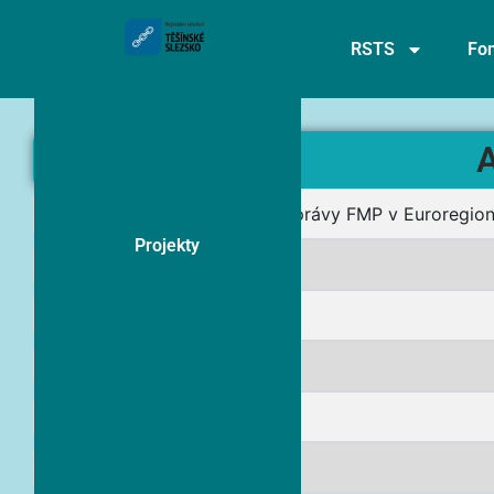
RSTS
Fon
A
Podpora provozu činnosti Správy FMP v Euroregio
Projekty
BezHRAniční turismus
Archiv projektů
EUREGIO – INFO
MODEL.GO
Přeshraniční semafor
InfoSpace