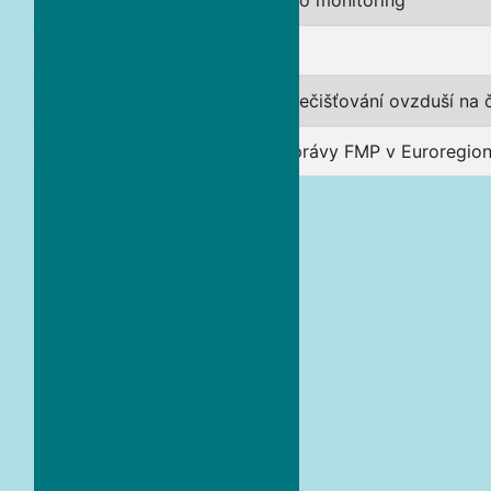
SENZAIR – Senzorové sítě pro monitoring
CLAIRO
i-AIRP’s Identifikace příčin znečišťování ovzduší na
Podpora provozu činnosti Správy FMP v Euroregio