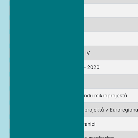
PiaR – EUroregion
Ovzduší bez hranic
Burza partnerství
Chceme, abyste o nás věděli IV.
EuroInter Cooperation 2016 – 2020
Nové perspektivy!
Podpora činnosti Správce Fondu mikroprojektů
Podpora správy Fondu mikroprojektů v Euroregionu
AIR PAU benzo(a)pyren na hranici