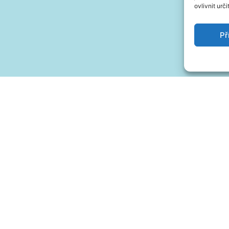
ovlivnit urči
Př
travě
Klepnutím při