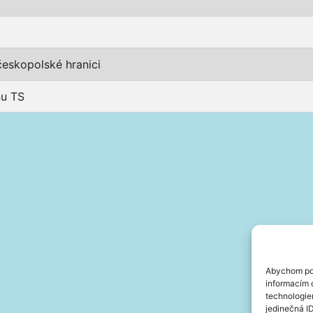
 českopolské hranici
nu TS
Abychom pos
informacím o
technologie
jedinečná I