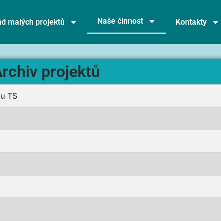
Naše činnost
d malých projektů
Kontakty
rchiv projektů
nu TS