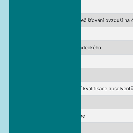
TěšIT
i-AIRP’s Identifikace příčin znečišťování ovzduší na
CLAIRO
Po stopách sv. Melichara Grodeckého
Pro UE|Pro EU
Euroregion bez nudy
Ochrana ovzduší – zvyšování kvalifikace absolvent
JUBILEO
Český Těšín/Cieszyn INEurope
i-AIR REGION