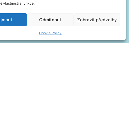
té vlastnosti a funkce.
íjmout
Odmítnout
Zobrazit předvolby
Cookie Policy
jměte marketingové soubory