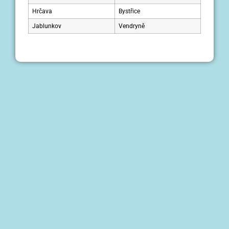
Hrčava
Bystřice
Jablunkov
Vendryně