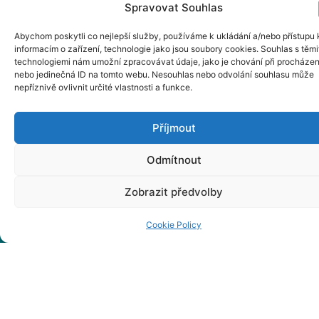
Spravovat Souhlas
Důležité
Klepnutím přijměte
Abychom poskytli co nejlepší služby, používáme k ukládání a/nebo přístupu 
marketingové soubory
informacím o zařízení, technologie jako jsou soubory cookies. Souhlas s těmi
informace
technologiemi nám umožní zpracovávat údaje, jako je chování při procházen
cookie a povolte tento
nebo jedinečná ID na tomto webu. Nesouhlas nebo odvolání souhlasu může
obsah
nepříznivě ovlivnit určité vlastnosti a funkce.
Regionální sdružení
Těšínské Slezsko, z.
Příjmout
s.
Spisová značka: L
Odmítnout
22372 vedená u
Zobrazit předvolby
Krajského soudu v
Ostravě
Cookie Policy
IČ: 68149468
Právní forma: spolek
Bankovní účet: 158
751 699/ 0300 ČSOB,
a.s.
E-mail:
irsts@irsts.cz