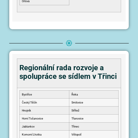
Orlová
Regionální rada rozvoje a
spolupráce se sídlem v Třinci
Bystřice
Řeka
Český Těšín
Smilovice
Hnojník
Střítež
Horní Tošanovice
Třanovice
Jablunkov
Třinec
Komorní Lhotka
Vělopolí