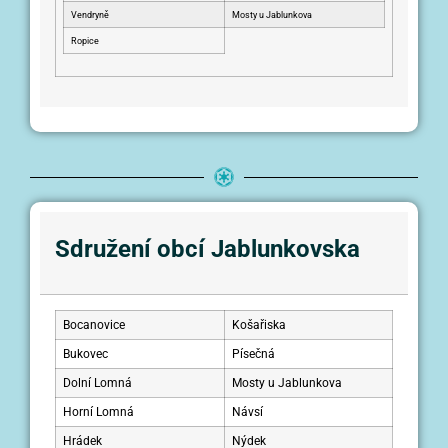
Vendryně
Mosty u Jablunkova
Ropice
Sdružení obcí Jablunkovska
Bocanovice
Košařiska
Bukovec
Písečná
Dolní Lomná
Mosty u Jablunkova
Horní Lomná
Návsí
Hrádek
Nýdek