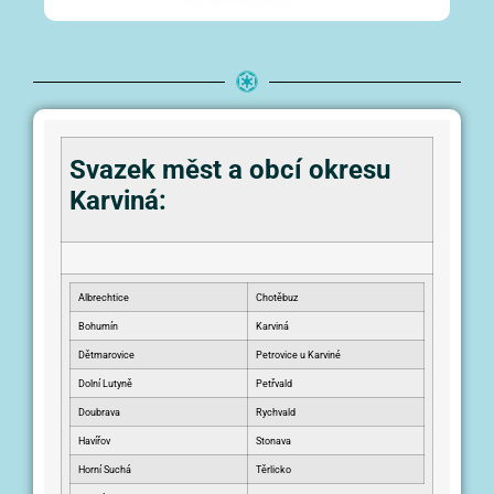
Svazek měst a obcí okresu
Karviná:
Albrechtice
Chotěbuz
Bohumín
Karviná
Dětmarovice
Petrovice u Karviné
Dolní Lutyně
Petřvald
Doubrava
Rychvald
Havířov
Stonava
Horní Suchá
Těrlicko