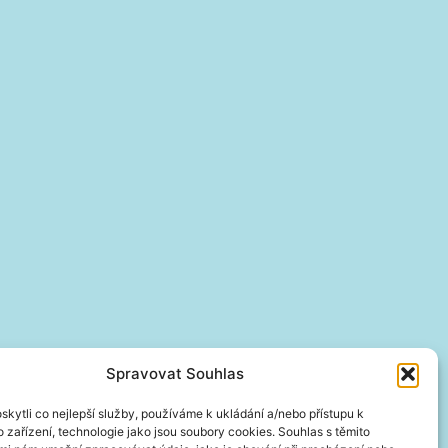
Spravovat Souhlas
kytli co nejlepší služby, používáme k ukládání a/nebo přístupu k
 zařízení, technologie jako jsou soubory cookies. Souhlas s těmito