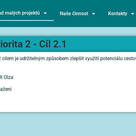
d malých projektů
Naše činnost
Kontakty
iorita 2 - Cíl 2.1
mž cílem je udržitelným způsobem zlepšit využití potenciálu cest
R Olza
tažení