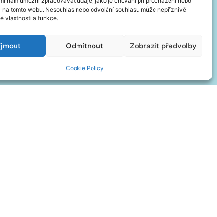
mi nám umožní zpracovávat údaje, jako je chování při procházení nebo
D na tomto webu. Nesouhlas nebo odvolání souhlasu může nepříznivě
té vlastnosti a funkce.
íjmout
Odmítnout
Zobrazit předvolby
Cookie Policy