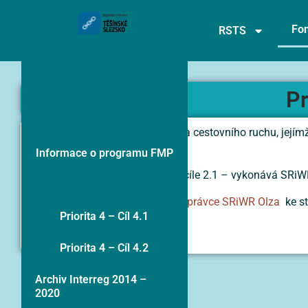
Fon
RSTS
Pr
Cíl 2.1 Podpora v oblasti kultury a cestovního ruchu, její
hospodářský rozvoj pohraničí.
Informace o programu FMP
Správce Fondu malých projektů cíle 2.1 – vykonává SRiW
Priorita 2 – Cíl 2.1
Dokumentace 2.1
na stránkách správce SRiWR Olza
ke s
Priorita 4 – Cíl 4.1
Harmonogram výzev
Priorita 4 – Cíl 4.2
Archiv Interreg 2014 –
2020