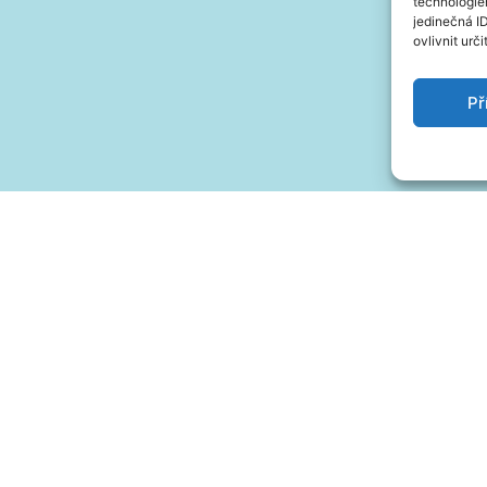
technologie
jedinečná I
ovlivnit urči
Př
avě