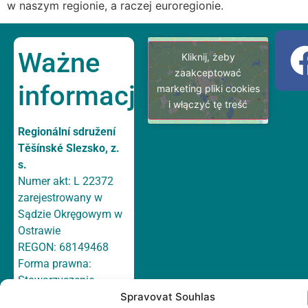
w naszym regionie, a raczej euroregionie.
Ważne
Kliknij, żeby
zaakceptować
informacje
marketing pliki cookies
i włączyć tę treść
Regionální sdružení
Těšínské Slezsko, z.
s.
Numer akt: L 22372
zarejestrowany w
Sądzie Okręgowym w
Ostrawie
REGON: 68149468
Forma prawna:
Stowarzyszenie
Spravovat Souhlas
Rachunek bankowy: