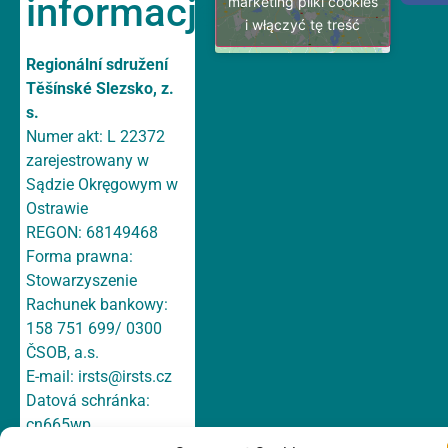
informacje
marketing pliki cookies
i włączyć tę treść
Regionální sdružení
Těšínské Slezsko, z.
s.
Numer akt: L 22372
zarejestrowany w
Sądzie Okręgowym w
Ostrawie
REGON: 68149468
Forma prawna:
Stowarzyszenie
Rachunek bankowy:
158 751 699/ 0300
ČSOB, a.s.
E-mail:
irsts@irsts.cz
Datová schránka:
cn665wp