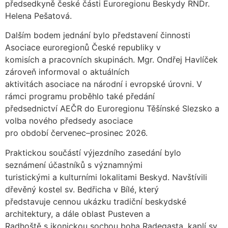
předsedkyně české části Euroregionu Beskydy RNDr.
Helena Pešatová.
Dalším bodem jednání bylo představení činnosti
Asociace euroregionů České republiky v
komisích a pracovních skupinách. Mgr. Ondřej Havlíček
zároveň informoval o aktuálních
aktivitách asociace na národní i evropské úrovni. V
rámci programu proběhlo také předání
předsednictví AEČR do Euroregionu Těšínské Slezsko a
volba nového předsedy asociace
pro období červenec–prosinec 2026.
Praktickou součástí výjezdního zasedání bylo
seznámení účastníků s významnými
turistickými a kulturními lokalitami Beskyd. Navštívili
dřevěný kostel sv. Bedřicha v Bílé, který
představuje cennou ukázku tradiční beskydské
architektury, a dále oblast Pusteven a
Radhoště s ikonickou sochou boha Radegasta, kaplí sv.