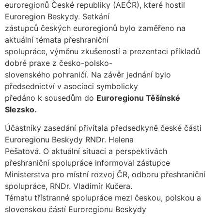
euroregionů České republiky (AEČR), které hostil
Euroregion Beskydy. Setkání
zástupců českých euroregionů bylo zaměřeno na
aktuální témata přeshraniční
spolupráce, výměnu zkušeností a prezentaci příkladů
dobré praxe z česko-polsko-
slovenského pohraničí. Na závěr jednání bylo
předsednictví v asociaci symbolicky
předáno k sousedům do
Euroregionu Těšínské
Slezsko.
Účastníky zasedání přivítala předsedkyně české části
Euroregionu Beskydy RNDr. Helena
Pešatová. O aktuální situaci a perspektivách
přeshraniční spolupráce informoval zástupce
Ministerstva pro místní rozvoj ČR, odboru přeshraniční
spolupráce, RNDr. Vladimír Kučera.
Tématu třístranné spolupráce mezi českou, polskou a
slovenskou částí Euroregionu Beskydy