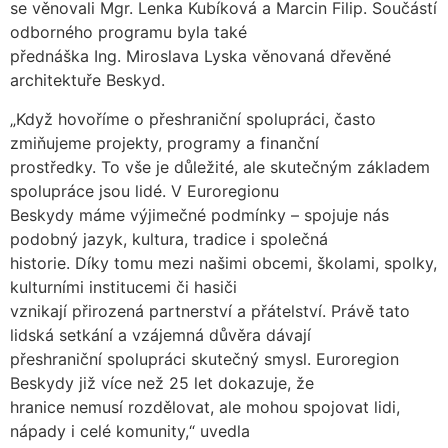
se věnovali Mgr. Lenka Kubíková a Marcin Filip. Součástí
odborného programu byla také
přednáška Ing. Miroslava Lyska věnovaná dřevěné
architektuře Beskyd.
„Když hovoříme o přeshraniční spolupráci, často
zmiňujeme projekty, programy a finanční
prostředky. To vše je důležité, ale skutečným základem
spolupráce jsou lidé. V Euroregionu
Beskydy máme výjimečné podmínky – spojuje nás
podobný jazyk, kultura, tradice i společná
historie. Díky tomu mezi našimi obcemi, školami, spolky,
kulturními institucemi či hasiči
vznikají přirozená partnerství a přátelství. Právě tato
lidská setkání a vzájemná důvěra dávají
přeshraniční spolupráci skutečný smysl. Euroregion
Beskydy již více než 25 let dokazuje, že
hranice nemusí rozdělovat, ale mohou spojovat lidi,
nápady i celé komunity,“ uvedla