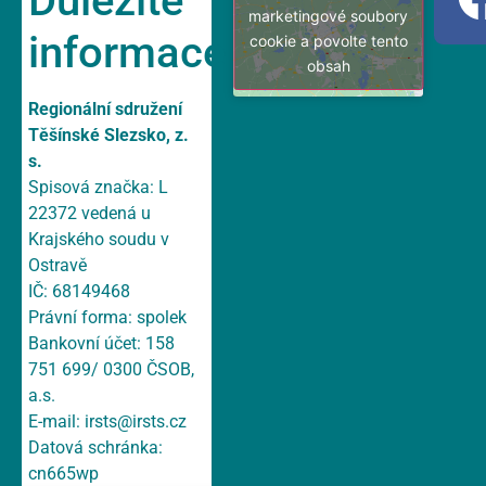
Důležité
marketingové soubory
informace
cookie a povolte tento
obsah
Regionální sdružení
Těšínské Slezsko, z.
s.
Spisová značka: L
22372 vedená u
Krajského soudu v
Ostravě
IČ: 68149468
Právní forma: spolek
Bankovní účet: 158
751 699/ 0300 ČSOB,
a.s.
E-mail:
irsts@irsts.cz
Datová schránka:
cn665wp