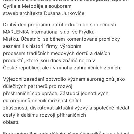
Cyrila a Metoděje a souborem
staveb architekta Dušana Jurkoviče.
Druhý den programu patřil exkurzi do společnosti
MARLENKA International s.r.o. ve Frýdku-
Místku. Účastníci se během komentované prohlídky
seznámili s historií firmy, výrobním
procesem tradičních medových dortů a dalších
produktů, které jsou dnes známé nejen v
České republice, ale i v mnoha zahraničních zemích.
Výjezdní zasedání potvrdilo význam euroregionů jako
důležitých partnerů pro rozvoj
přeshraniční spolupráce. Zástupci jednotlivých
euroregionů ocenili možnost sdílet
zkušenosti, diskutovat aktuální výzvy a společně hledat
cesty k dalšímu rozvoji příhraničních
oblastí.
Euroregion Beskydy děkuje všem účastníkům za aktivní